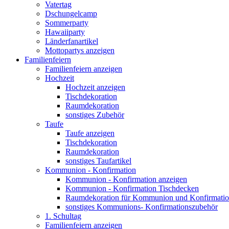
Vatertag
Dschungelcamp
Sommerparty
Hawaiiparty
Länderfanartikel
Mottopartys anzeigen
Familienfeiern
Familienfeiern anzeigen
Hochzeit
Hochzeit anzeigen
Tischdekoration
Raumdekoration
sonstiges Zubehör
Taufe
Taufe anzeigen
Tischdekoration
Raumdekoration
sonstiges Taufartikel
Kommunion - Konfirmation
Kommunion - Konfirmation anzeigen
Kommunion - Konfirmation Tischdecken
Raumdekoration für Kommunion und Konfirmati
sonstiges Kommunions- Konfirmationszubehör
1. Schultag
Familienfeiern anzeigen