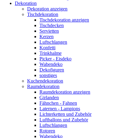
Dekoration
Dekoration anzeigen
Tischdekoration
Tischdekoration anzeigen
Tischdecken
Servietten
Kerzen
Luftschlangen
Konfetti
Trinkhalme
Picker - Eisdeko
Wabendeko
Dekofiguren
sonstiges
Kuchendekoration
Raumdekoration
Raumdekoration anzeigen
Girlanden
Fähnchen - Fahnen
Laternen - Lampions
Lichterketten und Zubehör
Luftballons und Zubehör
Luftschlangen
Rotoren
Wabendeko