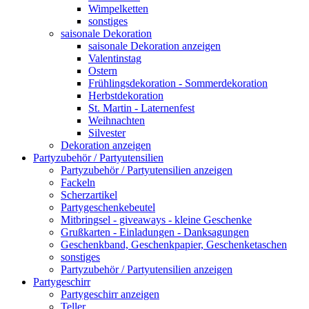
Wimpelketten
sonstiges
saisonale Dekoration
saisonale Dekoration anzeigen
Valentinstag
Ostern
Frühlingsdekoration - Sommerdekoration
Herbstdekoration
St. Martin - Laternenfest
Weihnachten
Silvester
Dekoration anzeigen
Partyzubehör / Partyutensilien
Partyzubehör / Partyutensilien anzeigen
Fackeln
Scherzartikel
Partygeschenkebeutel
Mitbringsel - giveaways - kleine Geschenke
Grußkarten - Einladungen - Danksagungen
Geschenkband, Geschenkpapier, Geschenketaschen
sonstiges
Partyzubehör / Partyutensilien anzeigen
Partygeschirr
Partygeschirr anzeigen
Teller