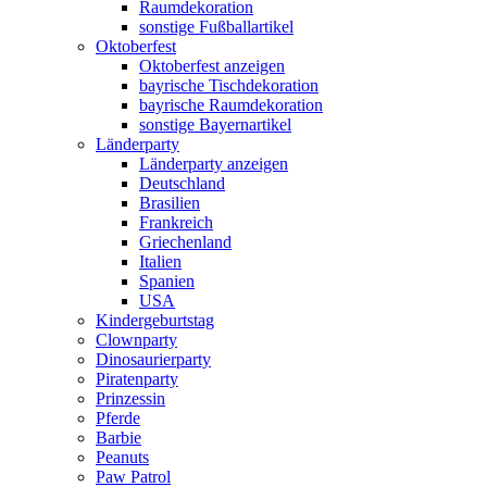
Raumdekoration
sonstige Fußballartikel
Oktoberfest
Oktoberfest anzeigen
bayrische Tischdekoration
bayrische Raumdekoration
sonstige Bayernartikel
Länderparty
Länderparty anzeigen
Deutschland
Brasilien
Frankreich
Griechenland
Italien
Spanien
USA
Kindergeburtstag
Clownparty
Dinosaurierparty
Piratenparty
Prinzessin
Pferde
Barbie
Peanuts
Paw Patrol