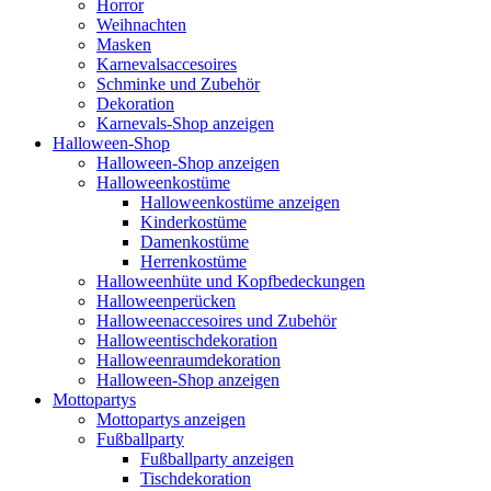
Horror
Weihnachten
Masken
Karnevalsaccesoires
Schminke und Zubehör
Dekoration
Karnevals-Shop anzeigen
Halloween-Shop
Halloween-Shop anzeigen
Halloweenkostüme
Halloweenkostüme anzeigen
Kinderkostüme
Damenkostüme
Herrenkostüme
Halloweenhüte und Kopfbedeckungen
Halloweenperücken
Halloweenaccesoires und Zubehör
Halloweentischdekoration
Halloweenraumdekoration
Halloween-Shop anzeigen
Mottopartys
Mottopartys anzeigen
Fußballparty
Fußballparty anzeigen
Tischdekoration