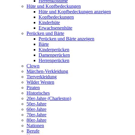
Herrenkostüme
Hüte und Kopfbedeckungen
Hüte und Kopfbedeckungen anzeigen
Kopfbedeckungen
Kinderhüte
Erwachsenenhüte
Perücken und Bärte
Perücken und Bärte anzeigen
Bärte
Kinderperücken
Damenperücken
Herrenperücken
Clown
Märchen-Verkleidung
Tierverkleidung
Wilder Westen
Piraten
Historisches
20er-Jahre (Charleston)
50er-Jahre
60er-Jahre
70er-Jahre
80er-Jahre
Nationen
Berufe