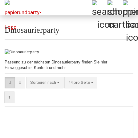
Dinosaurierparty
Passend zu der nächsten Dinosaurierparty finden Sie hier
Einweggeschirr, Konfetti und mehr.
Sortieren nach
pro Seite
Sortieren nach
44 pro Seite
1