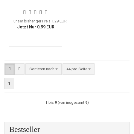
unser bisheriger Preis 1,29 EUR
Jetzt Nur 0,99 EUR
Sortieren nach
pro Seite
Sortieren nach
44 pro Seite
1
1
bis
9
(von insgesamt
9
)
Bestseller