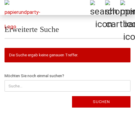
Erweiterte Suche
Die Suche ergab keine genauen Treffer.
MÖCHTEN
Möchten Sie noch einmal suchen?
SIE
NOCH
EINMAL
SUCHEN?
SUCHEN