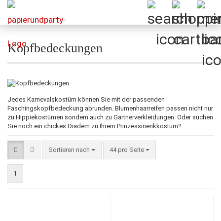
Kopfbedeckungen
Jedes Karnevalskostüm können Sie mit der passenden
Faschingskopfbedeckung abrunden. Blumenhaarreifen passen nicht nur
zu Hippiekostümen sondern auch zu Gärtnerverkleidungen. Oder suchen
Sie noch ein chickes Diadem zu Ihrem Prinzessinenkkostüm?
Sortieren nach
pro Seite
Sortieren nach
44 pro Seite
1