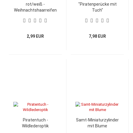
rot/weiß -
"Piratenperücke mit
Weihnachtshaarreifen
Tuch"
- Haarreifen -
Fanartikel
2,99 EUR
7,98 EUR
Piratentuch -
Samt-Miniaturzylinder
Wildlederoptik
mit Blume