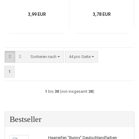
3,99 EUR
3,78 EUR
Sortieren nach
pro Seite
Sortieren nach
44 pro Seite
1
1
bis
38
(von insgesamt
38
)
Bestseller
Haarreifen "Bunny" Deutschlandfarben