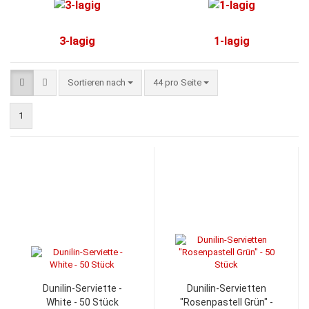
3-lagig
1-lagig
Sortieren nach
pro Seite
Sortieren nach
44 pro Seite
1
Dunilin-Serviette -
Dunilin-Servietten
White - 50 Stück
"Rosenpastell Grün" -