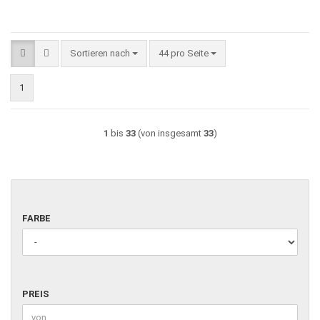
Sortieren nach
pro Seite
Sortieren nach
44 pro Seite
1
1
bis
33
(von insgesamt
33
)
FARBE
FARBE
PREIS
PREIS
Preis bis