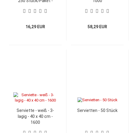
250 Stück/Paket -
1000
Farbe: dunkelblau,
bordeaux, creme, gelb,
dunkelgrün, rot oder
weiß
16,29 EUR
58,29 EUR
Serviette - weiß - 3-
Servietten - 50 Stück
lagig - 40 x 40 cm -
1600