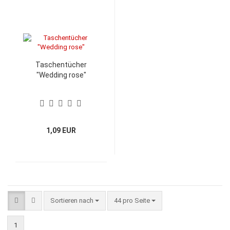
Taschentücher
"Wedding rose"
1,09 EUR
Sortieren nach
pro Seite
Sortieren nach
44 pro Seite
1