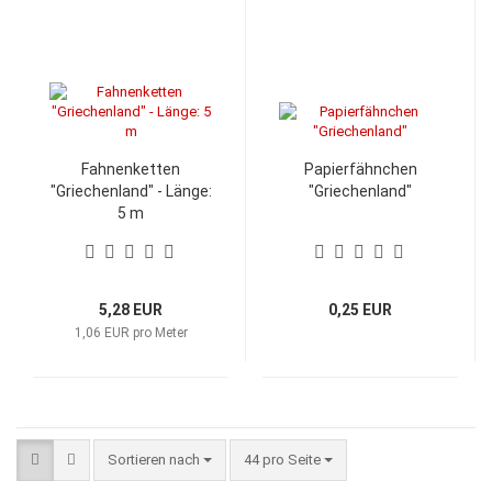
Fahnenketten
Papierfähnchen
"Griechenland" - Länge:
"Griechenland"
5 m
5,28 EUR
0,25 EUR
1,06 EUR pro Meter
Sortieren nach
pro Seite
Sortieren nach
44 pro Seite