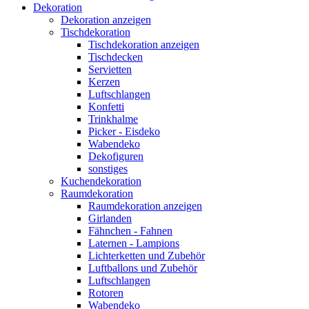
Dekoration
Dekoration anzeigen
Tischdekoration
Tischdekoration anzeigen
Tischdecken
Servietten
Kerzen
Luftschlangen
Konfetti
Trinkhalme
Picker - Eisdeko
Wabendeko
Dekofiguren
sonstiges
Kuchendekoration
Raumdekoration
Raumdekoration anzeigen
Girlanden
Fähnchen - Fahnen
Laternen - Lampions
Lichterketten und Zubehör
Luftballons und Zubehör
Luftschlangen
Rotoren
Wabendeko