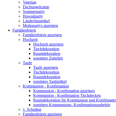
Vatertag
Dschungelcamp
Sommerparty
Hawaiiparty
Länderfanartikel
Mottopartys anzeigen
Familienfeiern
Familienfeiern anzeigen
Hochzeit
Hochzeit anzeigen
Tischdekoration
Raumdekoration
sonstiges Zubehör
Taufe
Taufe anzeigen
Tischdekoration
Raumdekoration
sonstiges Taufartikel
Kommunion - Konfirmation
Kommunion - Konfirmation anzeigen
Kommunion - Konfirmation Tischdecken
Raumdekoration für Kommunion und Konfirmati
sonstiges Kommunions- Konfirmationszubehör
1. Schultag
Familienfeiern anzeigen