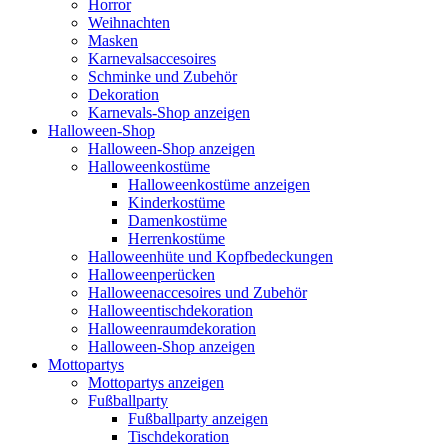
Horror
Weihnachten
Masken
Karnevalsaccesoires
Schminke und Zubehör
Dekoration
Karnevals-Shop anzeigen
Halloween-Shop
Halloween-Shop anzeigen
Halloweenkostüme
Halloweenkostüme anzeigen
Kinderkostüme
Damenkostüme
Herrenkostüme
Halloweenhüte und Kopfbedeckungen
Halloweenperücken
Halloweenaccesoires und Zubehör
Halloweentischdekoration
Halloweenraumdekoration
Halloween-Shop anzeigen
Mottopartys
Mottopartys anzeigen
Fußballparty
Fußballparty anzeigen
Tischdekoration