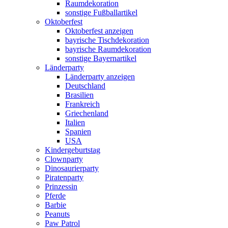
Raumdekoration
sonstige Fußballartikel
Oktoberfest
Oktoberfest anzeigen
bayrische Tischdekoration
bayrische Raumdekoration
sonstige Bayernartikel
Länderparty
Länderparty anzeigen
Deutschland
Brasilien
Frankreich
Griechenland
Italien
Spanien
USA
Kindergeburtstag
Clownparty
Dinosaurierparty
Piratenparty
Prinzessin
Pferde
Barbie
Peanuts
Paw Patrol