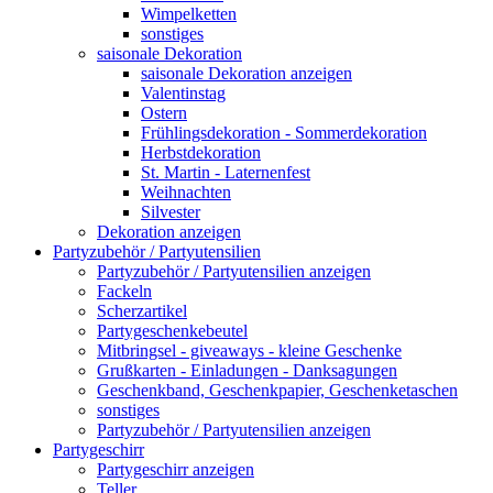
Wimpelketten
sonstiges
saisonale Dekoration
saisonale Dekoration anzeigen
Valentinstag
Ostern
Frühlingsdekoration - Sommerdekoration
Herbstdekoration
St. Martin - Laternenfest
Weihnachten
Silvester
Dekoration anzeigen
Partyzubehör / Partyutensilien
Partyzubehör / Partyutensilien anzeigen
Fackeln
Scherzartikel
Partygeschenkebeutel
Mitbringsel - giveaways - kleine Geschenke
Grußkarten - Einladungen - Danksagungen
Geschenkband, Geschenkpapier, Geschenketaschen
sonstiges
Partyzubehör / Partyutensilien anzeigen
Partygeschirr
Partygeschirr anzeigen
Teller