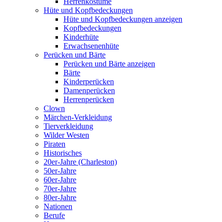
Herrenkostüme
Hüte und Kopfbedeckungen
Hüte und Kopfbedeckungen anzeigen
Kopfbedeckungen
Kinderhüte
Erwachsenenhüte
Perücken und Bärte
Perücken und Bärte anzeigen
Bärte
Kinderperücken
Damenperücken
Herrenperücken
Clown
Märchen-Verkleidung
Tierverkleidung
Wilder Westen
Piraten
Historisches
20er-Jahre (Charleston)
50er-Jahre
60er-Jahre
70er-Jahre
80er-Jahre
Nationen
Berufe