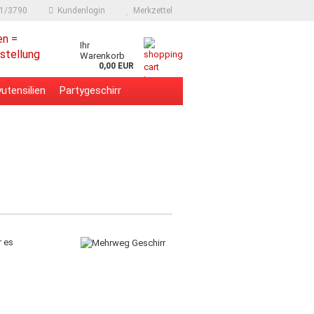
91/3790
Kundenlogin
Merkzettel
en =
Ihr
stellung
Warenkorb
0,00 EUR
utensilien
Partygeschirr
r es