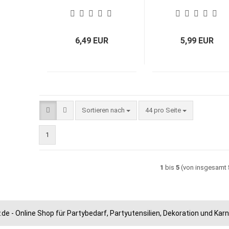
6,49 EUR
5,99 EUR
Sortieren nach
pro Seite
Sortieren nach
44 pro Seite
1
1
bis
5
(von insgesamt
.de - Online Shop für Partybedarf, Partyutensilien, Dekoration und Ka