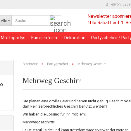
Telefon: 023
Newsletter abonnier
Suche...
Alle
10% Rabatt auf 1. Be
Mottopartys
Familienfeiern
Dekoration
Partyzubehör / Party
 - Bürobedarf
Verpackungsmaterial
»
»
Startseite
Partygeschirr
Mehrweg Geschirr
Mehrweg Geschirr
00
Sie planen eine große Feier und haben nicht genug Geschirr ode
darf kein zerbrechliches Geschirr benutzt werden?
Wir haben die Lösung für Ihr Problem!
Mehrweggeschirr!!!
Es ist stabil, leicht und kann trotzdem wiederverwendet werden.