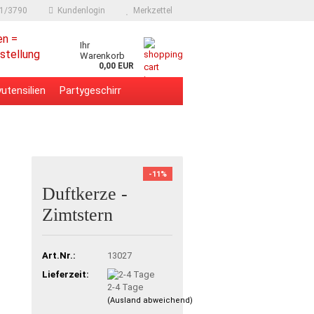
91/3790
Kundenlogin
Merkzettel
en =
Ihr
stellung
Warenkorb
0,00 EUR
utensilien
Partygeschirr
-11%
Duftkerze -
Zimtstern
Art.Nr.:
13027
Lieferzeit:
2-4 Tage
(Ausland abweichend)