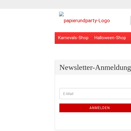
Karnevals-Shop
Halloween-Shop
Veranstaltungsbedarf
Schulbedarf
Newsletter-Anmeldung
WEITER
E-
ZUR
Mail
NEWSLETTER-
ANMELDUNG
ANMELDEN