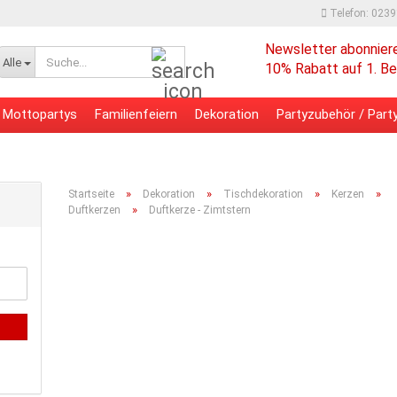
Telefon: 023
Newsletter abonnier
Suche...
Alle
10% Rabatt auf 1. Be
Mottopartys
Familienfeiern
Dekoration
Partyzubehör / Party
 - Bürobedarf
Verpackungsmaterial
»
»
»
»
Startseite
Dekoration
Tischdekoration
Kerzen
»
Duftkerzen
Duftkerze - Zimtstern