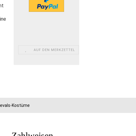
mt
ine
AUF DEN MERKZETTEL
rnevals-Kostüme
Zahlweisen