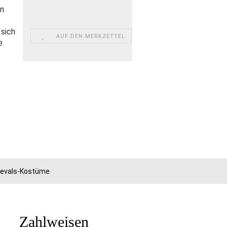
en
 sich
AUF DEN MERKZETTEL
e
rnevals-Kostüme
Zahlweisen