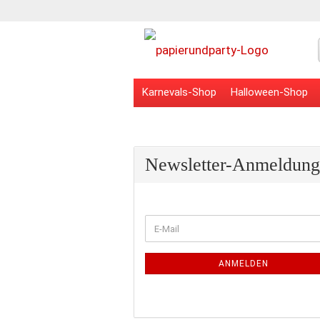
Karnevals-Shop
Halloween-Shop
Veranstaltungsbedarf
Schulbedarf
Newsletter-Anmeldung
WEITER
E-
ZUR
Mail
NEWSLETTER-
ANMELDUNG
ANMELDEN