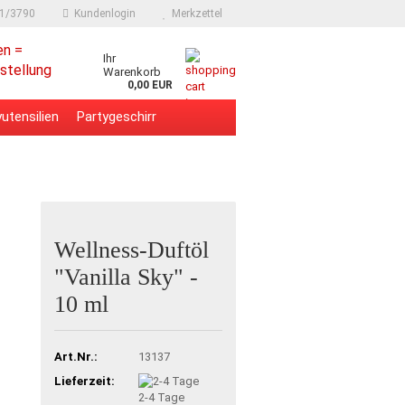
91/3790
Kundenlogin
Merkzettel
en =
Ihr
stellung
Warenkorb
0,00 EUR
utensilien
Partygeschirr
Wellness-Duftöl
"Vanilla Sky" -
10 ml
Art.Nr.:
13137
Lieferzeit:
2-4 Tage