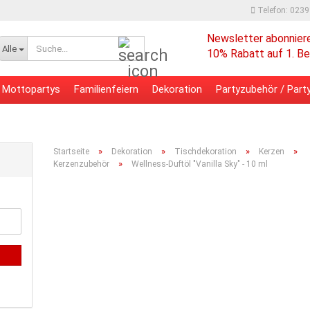
Telefon: 023
Newsletter abonnier
Suche...
Alle
10% Rabatt auf 1. Be
Mottopartys
Familienfeiern
Dekoration
Partyzubehör / Party
 - Bürobedarf
Verpackungsmaterial
»
»
»
»
Startseite
Dekoration
Tischdekoration
Kerzen
»
Kerzenzubehör
Wellness-Duftöl "Vanilla Sky" - 10 ml