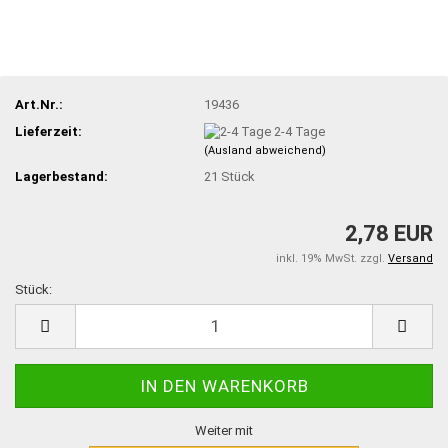
Art.Nr.:
19436
Lieferzeit:
2-4 Tage
(Ausland abweichend)
Lagerbestand:
21
Stück
2,78 EUR
inkl. 19% MwSt. zzgl.
Versand
Stück:
Stück
Weiter mit