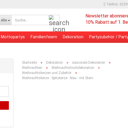
Telefon: 023
Newsletter abonnier
Suche...
Alle
10% Rabatt auf 1. Be
Mottopartys
Familienfeiern
Dekoration
Partyzubehör / Party
 - Bürobedarf
Verpackungsmaterial
»
»
»
Startseite
Dekoration
saisonale Dekoration
»
»
Weihnachten
Weihnachtstischdekoration
»
Weihnachtskerzen und Zubehör
Weihnachtskerze - Spitzkerze - blau - mit Stern