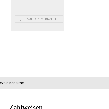
.
n
AUF DEN MERKZETTEL
rnevals-Kostüme
Zahlweisen