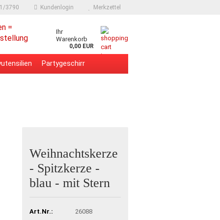
91/3790
Kundenlogin
Merkzettel
en =
Ihr
stellung
Warenkorb
0,00 EUR
utensilien
Partygeschirr
Weihnachtskerze
- Spitzkerze -
blau - mit Stern
Art.Nr.:
26088