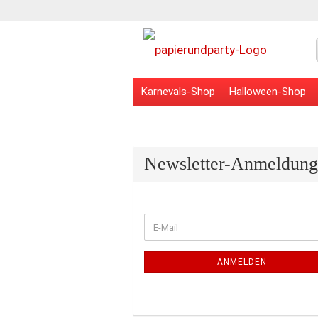
Karnevals-Shop
Halloween-Shop
Veranstaltungsbedarf
Schulbedarf
Newsletter-Anmeldung
WEITER
E-
ZUR
Mail
NEWSLETTER-
ANMELDUNG
ANMELDEN