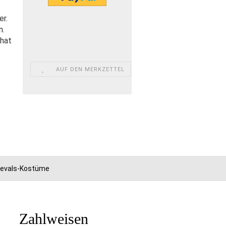
er.
n.
 hat
AUF DEN MERKZETTEL
rnevals-Kostüme
Zahlweisen