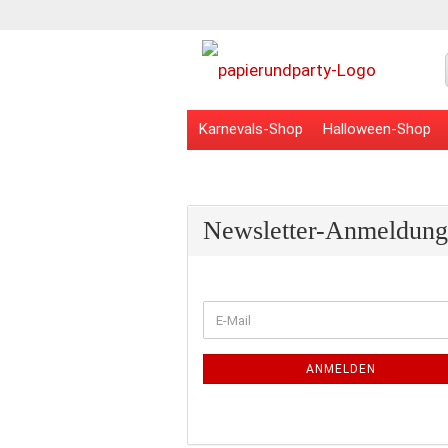
Karnevals-Shop
Halloween-Shop
Veranstaltungsbedarf
Schulbedarf
Newsletter-Anmeldung
WEITER
E-
ZUR
Mail
NEWSLETTER-
ANMELDUNG
ANMELDEN