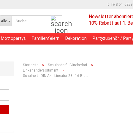
Telefon: 023
Newsletter abonnier
Suche...
Alle
10% Rabatt auf 1. Be
Mottopartys
Familienfeiern
Dekoration
Partyzubehör / Party
 - Bürobedarf
Verpackungsmaterial
»
»
Startseite
Schulbedarf - Bürobedarf
»
Linkshändersortiment
Schulheft - DIN A4 - Lineatur 23 - 16 Blatt