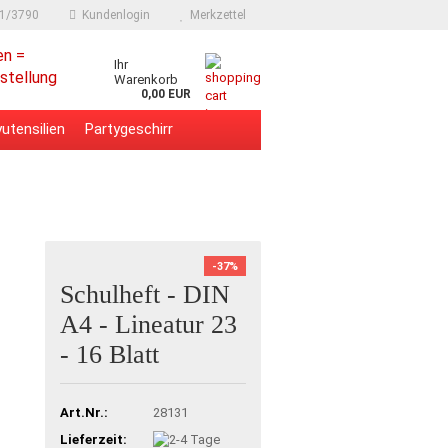
91/3790
Kundenlogin
Merkzettel
en =
Ihr
stellung
Warenkorb
0,00 EUR
utensilien
Partygeschirr
-37%
Schulheft - DIN
A4 - Lineatur 23
- 16 Blatt
Art.Nr.:
28131
Lieferzeit: