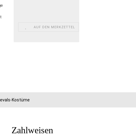
ge
t
AUF DEN MERKZETTEL
rnevals-Kostüme
Zahlweisen