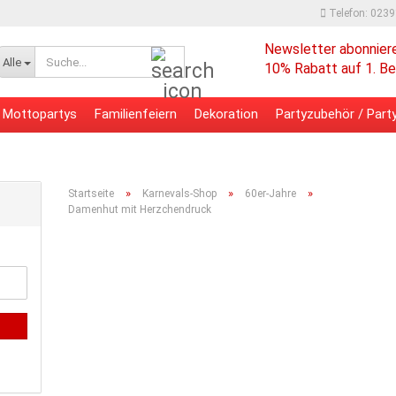
Telefon: 023
Newsletter abonnier
Suche...
Alle
10% Rabatt auf 1. Be
Mottopartys
Familienfeiern
Dekoration
Partyzubehör / Party
 - Bürobedarf
Verpackungsmaterial
»
»
»
Startseite
Karnevals-Shop
60er-Jahre
Damenhut mit Herzchendruck