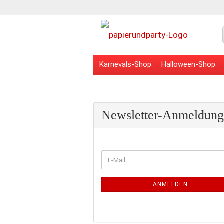
Karnevals-Shop
Halloween-Shop
Veranstaltungsbedarf
Schulbedarf
Newsletter-Anmeldung
WEITER
E-
ZUR
Mail
NEWSLETTER-
ANMELDUNG
ANMELDEN