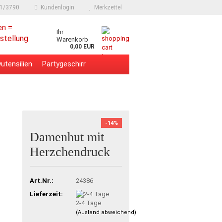
91/3790
Kundenlogin
Merkzettel
en =
Ihr
stellung
Warenkorb
0,00 EUR
utensilien
Partygeschirr
-14%
Damenhut mit
Herzchendruck
Art.Nr.:
24386
Lieferzeit:
2-4 Tage
(Ausland abweichend)