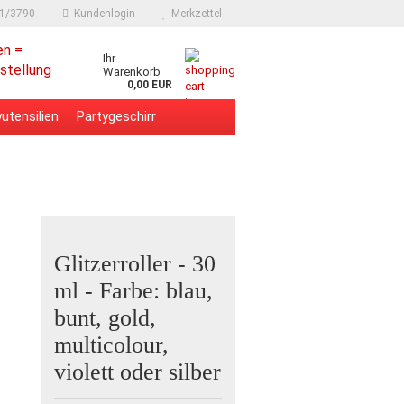
91/3790
Kundenlogin
Merkzettel
en =
Ihr
stellung
Warenkorb
0,00 EUR
utensilien
Partygeschirr
Glitzerroller - 30
ml - Farbe: blau,
bunt, gold,
multicolour,
violett oder silber