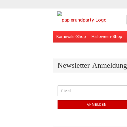
Karnevals-Shop
Halloween-Shop
Veranstaltungsbedarf
Schulbedarf
Newsletter-Anmeldung
WEITER
E-
ZUR
Mail
NEWSLETTER-
ANMELDUNG
ANMELDEN