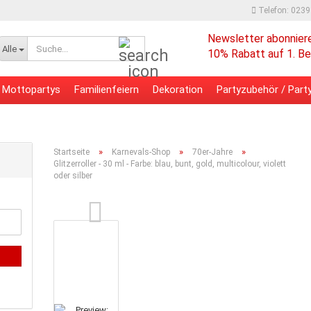
Telefon: 023
Newsletter abonnier
Suche...
Alle
10% Rabatt auf 1. Be
Mottopartys
Familienfeiern
Dekoration
Partyzubehör / Party
 - Bürobedarf
Verpackungsmaterial
»
»
»
Startseite
Karnevals-Shop
70er-Jahre
Glitzerroller - 30 ml - Farbe: blau, bunt, gold, multicolour, violett
oder silber