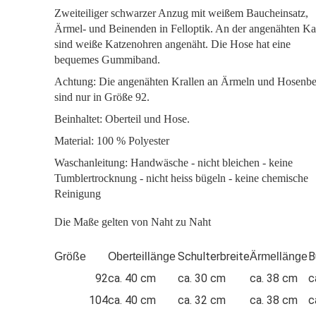
Zweiteiliger schwarzer Anzug mit wei
ßem
Baucheinsatz,
Ärmel- und Beinenden in Felloptik. An der angenähten K
sind weiße Katzenohren angenäht. Die Hose hat eine
bequemes Gummiband.
Achtung: Die angenähten Krallen an Ärmeln und Hosenb
sind nur in Größe 92.
Beinhaltet: Oberteil und Hose.
Material: 100 % Polyester
Waschanleitung: Handwäsche - nicht bleichen - keine
Tumblertrocknung - nicht heiss bügeln - keine chemische
Reinigung
Die Maße gelten von Naht zu Naht
Schulterbreite
B
Größe
Oberteillänge
Ärmellänge
92
ca. 40 cm
ca. 30 cm
ca. 38 cm
c
104
ca. 40 cm
ca. 32 cm
ca. 38 cm
c