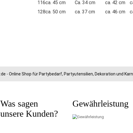
116
ca. 45 cm
Ca. 34 cm
ca. 42 cm
c
128
ca. 50 cm
ca. 37 cm
ca. 46 cm
c
.de - Online Shop für Partybedarf, Partyutensilien, Dekoration und Ka
Was sagen
Gewährleistung
unsere Kunden?