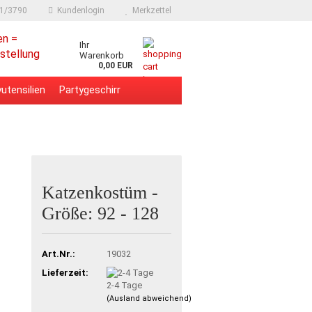
91/3790
Kundenlogin
Merkzettel
en =
Ihr
stellung
Warenkorb
0,00 EUR
utensilien
Partygeschirr
Katzenkostüm -
Größe: 92 - 128
Art.Nr.:
19032
Lieferzeit:
2-4 Tage
(Ausland abweichend)