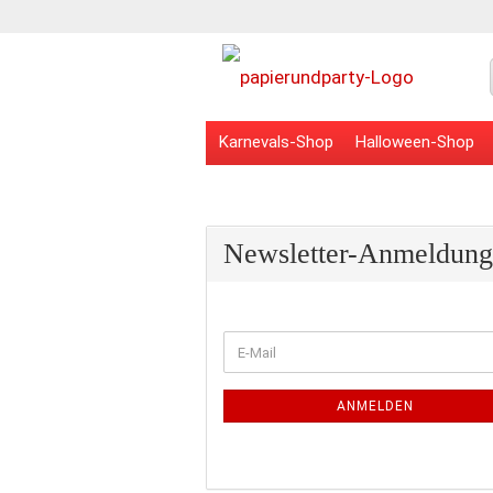
Karnevals-Shop
Halloween-Shop
Veranstaltungsbedarf
Schulbedarf
Newsletter-Anmeldung
WEITER
E-
ZUR
Mail
NEWSLETTER-
ANMELDUNG
ANMELDEN