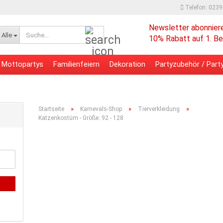
Telefon: 023
Newsletter abonnier
Suche...
Alle
10% Rabatt auf 1. Be
Mottopartys
Familienfeiern
Dekoration
Partyzubehör / Party
 - Bürobedarf
Verpackungsmaterial
»
»
»
Startseite
Karnevals-Shop
Tierverkleidung
Katzenkostüm - Größe: 92 - 128