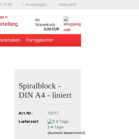
91/3790
Kundenlogin
Merkzettel
en =
Ihr
stellung
Warenkorb
0,00 EUR
utensilien
Partygeschirr
Spiralblock -
DIN A4 - liniert
Art.Nr.:
12217
Lieferzeit:
2-4 Tage
(Ausland abweichend)