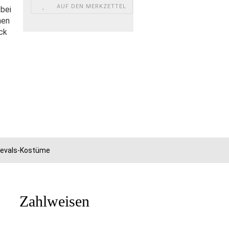
AUF DEN MERKZETTEL
 bei
nen
ck
rnevals-Kostüme
Zahlweisen