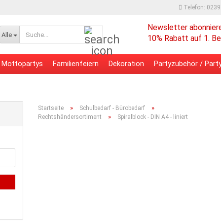
Telefon: 023
Newsletter abonnier
Suche...
Alle
10% Rabatt auf 1. Be
Mottopartys
Familienfeiern
Dekoration
Partyzubehör / Party
 - Bürobedarf
Verpackungsmaterial
»
»
Startseite
Schulbedarf - Bürobedarf
»
Rechtshändersortiment
Spiralblock - DIN A4 - liniert