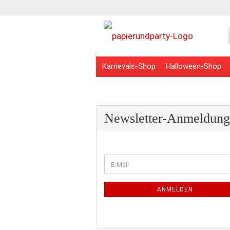
Karnevals-Shop
Halloween-Shop
Veranstaltungsbedarf
Schulbedarf
Newsletter-Anmeldung
WEITER
E-
ZUR
Mail
NEWSLETTER-
ANMELDUNG
ANMELDEN