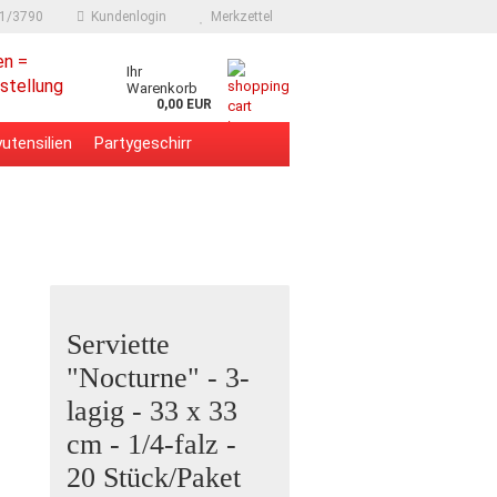
91/3790
Kundenlogin
Merkzettel
en =
Ihr
stellung
Warenkorb
0,00 EUR
utensilien
Partygeschirr
Serviette
"Nocturne" - 3-
lagig - 33 x 33
cm - 1/4-falz -
20 Stück/Paket