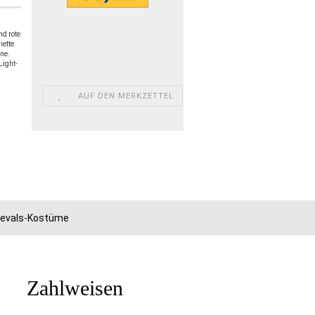
nd rote
iette
ine.
Light-
AUF DEN MERKZETTEL
rnevals-Kostüme
Zahlweisen