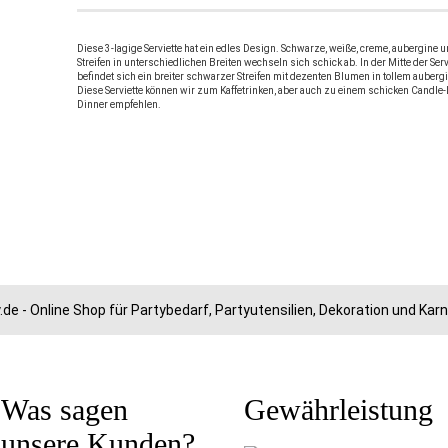
Diese 3-lagige Serviette hat ein edles Design. Schwarze, weiße, creme, aubergine u
Streifen in unterschiedlichen Breiten wechseln sich schick ab. In der Mitte der Serv
befindet sich ein breiter schwarzer Streifen mit dezenten Blumen in tollem auberg
Diese Serviette können wir zum Kaffetrinken, aber auch zu einem schicken Candle-
Dinner empfehlen.
.de - Online Shop für Partybedarf, Partyutensilien, Dekoration und Ka
Was sagen
Gewährleistung
unsere Kunden?