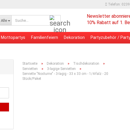
Telefon: 023
Newsletter abonnier
Suche...
Alle
10% Rabatt auf 1. Be
Mottopartys
Familienfeiern
Dekoration
Partyzubehör / Party
 - Bürobedarf
Verpackungsmaterial
»
»
»
Startseite
Dekoration
Tischdekoration
»
»
Servietten
3-lagige Servietten
Serviette "Nocturne" - 3-lagig - 33 x 33 cm - 1/4-falz - 20
Stück/Paket