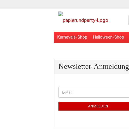
Karnevals-Shop
Halloween-Shop
Veranstaltungsbedarf
Schulbedarf
Newsletter-Anmeldung
WEITER
E-
ZUR
Mail
NEWSLETTER-
ANMELDUNG
ANMELDEN