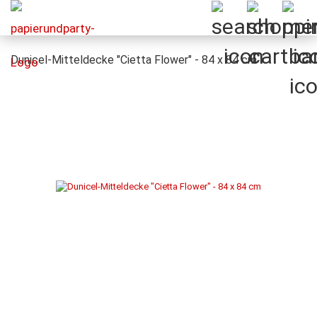
Dunicel-Mitteldecke "Cietta Flower" - 84 x 84 cm