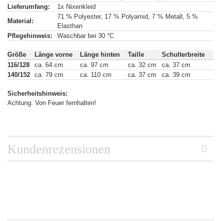
Lieferumfang:
1x Nixenkleid
71 % Polyester, 17 % Polyamid, 7 % Metall, 5 %
Material:
Elasthan
Pflegehinweis:
Waschbar bei 30 °C
Größe
Länge vorne
Länge hinten
Taille
Schulterbreite
116/128
ca. 64 cm
ca. 97 cm
ca. 32 cm
ca. 37 cm
140/152
ca. 79 cm
ca. 110 cm
ca. 37 cm
ca. 39 cm
Sicherheitshinweis:
Achtung: Von Feuer fernhalten!
Kundenrezensionen