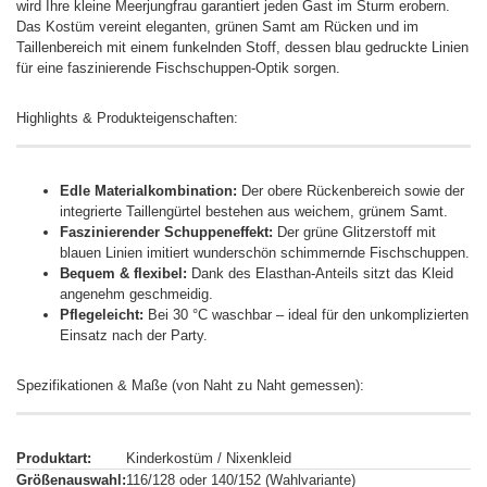
wird Ihre kleine Meerjungfrau garantiert jeden Gast im Sturm erobern.
Das Kostüm vereint eleganten, grünen Samt am Rücken und im
Taillenbereich mit einem funkelnden Stoff, dessen blau gedruckte Linien
für eine faszinierende Fischschuppen-Optik sorgen.
Highlights & Produkteigenschaften:
Edle Materialkombination:
Der obere Rückenbereich sowie der
integrierte Taillengürtel bestehen aus weichem, grünem Samt.
Faszinierender Schuppeneffekt:
Der grüne Glitzerstoff mit
blauen Linien imitiert wunderschön schimmernde Fischschuppen.
Bequem & flexibel:
Dank des Elasthan-Anteils sitzt das Kleid
angenehm geschmeidig.
Pflegeleicht:
Bei 30 °C waschbar – ideal für den unkomplizierten
Einsatz nach der Party.
Spezifikationen & Maße (von Naht zu Naht gemessen):
Produktart:
Kinderkostüm / Nixenkleid
Größenauswahl:
116/128 oder 140/152 (Wahlvariante)