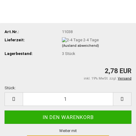
Art.Nr.:
11038
Lieferzeit:
2-4 Tage
(Ausland abweichend)
Lagerbestand:
3
Stück
2,78 EUR
inkl. 19% MwSt. zzgl.
Versand
Stück:
Stück
Weiter mit