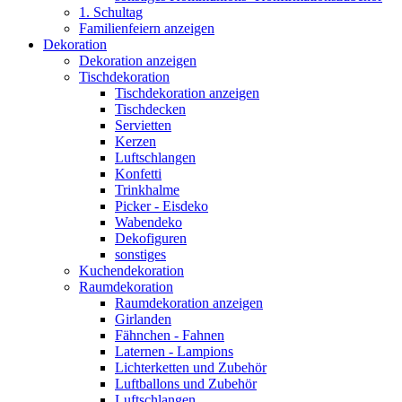
1. Schultag
Familienfeiern anzeigen
Dekoration
Dekoration anzeigen
Tischdekoration
Tischdekoration anzeigen
Tischdecken
Servietten
Kerzen
Luftschlangen
Konfetti
Trinkhalme
Picker - Eisdeko
Wabendeko
Dekofiguren
sonstiges
Kuchendekoration
Raumdekoration
Raumdekoration anzeigen
Girlanden
Fähnchen - Fahnen
Laternen - Lampions
Lichterketten und Zubehör
Luftballons und Zubehör
Luftschlangen