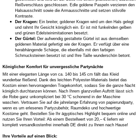
Reißverschluss geschlossen. Edle goldene Paspeln verzieren den
Halsausschnitt sowie die Armausschnitte und setzen stilvolle
Kontraste.
Der Kragen:
Ein breiter, goldener Kragen wird um den Hals gelegt
und rahmt Ihr Gesicht königlich ein. Er ist mit funkelnden gelben
und grünen Edelsteinimitationen besetzt.
Der Gürtel:
Der aufwendig gestaltete Gürtel ist aus demselben
goldenen Material gefertigt wie der Kragen. Er verfügt über eine
herabhängende Schärpe, die ebenfalls mit den farbigen
Schmucksteinen besetzt ist und Ihre Taille wunderschön betont.
Königlicher Komfort für unvergessliche Partynächte
Mit einer eleganten Länge von ca. 140 bis 145 cm fällt das Kleid
wunderbar fließend. Dank des leichten Polyester-Materials bietet das
Kostüm einen hervorragenden Tragekomfort, sodass Sie die ganze Nacht
königlich durchtanzen können. Nach Ihrem glanzvollen Auftritt lässt sich
die Robe ganz unkompliziert bei 30 °C schonend in der Maschine
waschen. Vertrauen Sie auf die jahrelange Erfahrung von papierundparty,
wenn es um erlesenes Partyzubehör, Raumdeko und hochwertige
Kostüme geht. Bestellen Sie Ihr ägyptisches Highlight bequem online und
nutzen Sie Ihren Vorteil: Ab einem Bestellwert von 20,– € liefern wir
komplett versandkostenfrei innerhalb DE direkt zu Ihnen nach Hause!
Ihre Vorteile auf einen Blick: