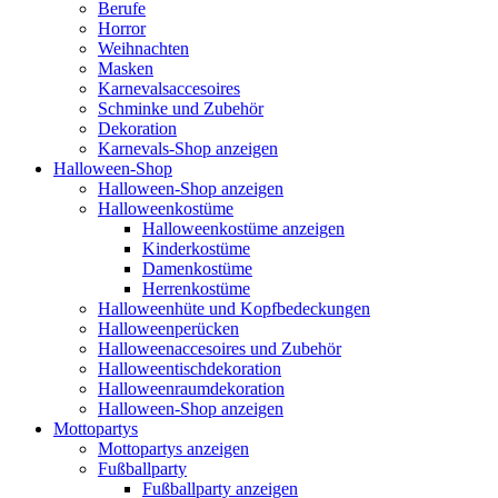
Berufe
Horror
Weihnachten
Masken
Karnevalsaccesoires
Schminke und Zubehör
Dekoration
Karnevals-Shop anzeigen
Halloween-Shop
Halloween-Shop anzeigen
Halloweenkostüme
Halloweenkostüme anzeigen
Kinderkostüme
Damenkostüme
Herrenkostüme
Halloweenhüte und Kopfbedeckungen
Halloweenperücken
Halloweenaccesoires und Zubehör
Halloweentischdekoration
Halloweenraumdekoration
Halloween-Shop anzeigen
Mottopartys
Mottopartys anzeigen
Fußballparty
Fußballparty anzeigen