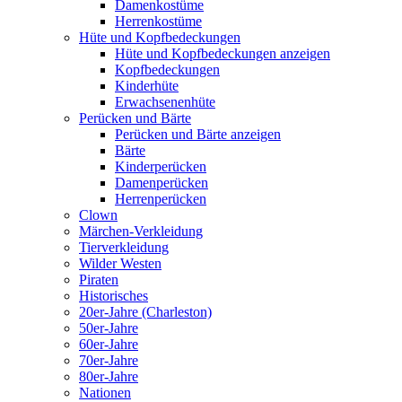
Damenkostüme
Herrenkostüme
Hüte und Kopfbedeckungen
Hüte und Kopfbedeckungen anzeigen
Kopfbedeckungen
Kinderhüte
Erwachsenenhüte
Perücken und Bärte
Perücken und Bärte anzeigen
Bärte
Kinderperücken
Damenperücken
Herrenperücken
Clown
Märchen-Verkleidung
Tierverkleidung
Wilder Westen
Piraten
Historisches
20er-Jahre (Charleston)
50er-Jahre
60er-Jahre
70er-Jahre
80er-Jahre
Nationen