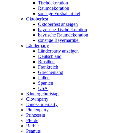
Tischdekoration
Raumdekoration
sonstige Fußballartikel
Oktoberfest
Oktoberfest anzeigen
bayrische Tischdekoration
bayrische Raumdekoration
sonstige Bayernartikel
Länderparty
Länderparty anzeigen
Deutschland
Brasilien
Frankreich
Griechenland
Italien
Spanien
USA
Kindergeburtstag
Clownparty
Dinosaurierparty
Piratenparty
Prinzessin
Pferde
Barbie
Peanuts