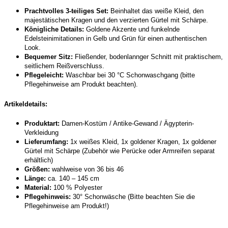
Prachtvolles 3-teiliges Set:
Beinhaltet das weiße Kleid, den
majestätischen Kragen und den verzierten Gürtel mit Schärpe.
Königliche Details:
Goldene Akzente und funkelnde
Edelsteinimitationen in Gelb und Grün für einen authentischen
Look.
Bequemer Sitz:
Fließender, bodenlannger Schnitt mit praktischem,
seitlichem Reißverschluss.
Pflegeleicht:
Waschbar bei 30 °C Schonwaschgang (bitte
Pflegehinweise am Produkt beachten).
Artikeldetails:
Produktart:
Damen-Kostüm / Antike-Gewand / Ägypterin-
Verkleidung
Lieferumfang:
1x weißes Kleid, 1x goldener Kragen, 1x goldener
Gürtel mit Schärpe (Zubehör wie Perücke oder Armreifen separat
erhältlich)
Größen:
wahlweise von 36 bis 46
Länge:
ca. 140 – 145 cm
Material:
100 % Polyester
Pflegehinweis:
30° Schonwäsche (Bitte beachten Sie die
Pflegehinweise am Produkt!)