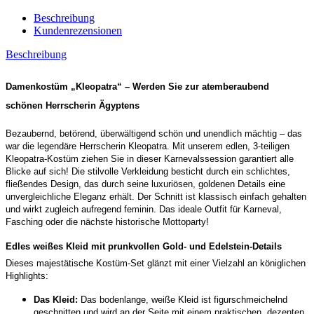
Beschreibung
Kundenrezensionen
Beschreibung
Damenkostüm „Kleopatra“ – Werden Sie zur atemberaubend
schönen Herrscherin Ägyptens
Bezaubernd, betörend, überwältigend schön und unendlich mächtig – das
war die legendäre Herrscherin Kleopatra. Mit unserem edlen, 3-teiligen
Kleopatra-Kostüm ziehen Sie in dieser Karnevalssession garantiert alle
Blicke auf sich! Die stilvolle Verkleidung besticht durch ein schlichtes,
fließendes Design, das durch seine luxuriösen, goldenen Details eine
unvergleichliche Eleganz erhält. Der Schnitt ist klassisch einfach gehalten
und wirkt zugleich aufregend feminin. Das ideale Outfit für Karneval,
Fasching oder die nächste historische Mottoparty!
Edles weißes Kleid mit prunkvollen Gold- und Edelstein-Details
Dieses majestätische Kostüm-Set glänzt mit einer Vielzahl an königlichen
Highlights:
Das Kleid:
Das bodenlange, weiße Kleid ist figurschmeichelnd
geschnitten und wird an der Seite mit einem praktischen, dezenten