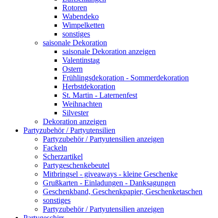
Rotoren
Wabendeko
Wimpelketten
sonstiges
saisonale Dekoration
saisonale Dekoration anzeigen
Valentinstag
Ostern
Frühlingsdekoration - Sommerdekoration
Herbstdekoration
St. Martin - Laternenfest
Weihnachten
Silvester
Dekoration anzeigen
Partyzubehör / Partyutensilien
Partyzubehör / Partyutensilien anzeigen
Fackeln
Scherzartikel
Partygeschenkebeutel
Mitbringsel - giveaways - kleine Geschenke
Grußkarten - Einladungen - Danksagungen
Geschenkband, Geschenkpapier, Geschenketaschen
sonstiges
Partyzubehör / Partyutensilien anzeigen
Partygeschirr