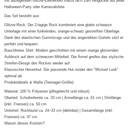
mit aufregenden Glitzer-Elementen macht dich zum Hingucker auf jeder
Halloween-Party oder Karnevalsfete.
Das Set besteht aus:
Glitzer-Rock: Der 2-lagige Rock kombiniert eine glatte schwarze
Unterlage mit einer funkelnden, orange-schwarz gestreiften Oberlage.
Dank des elastischen Gummizugs und des angenähten Gürtels sitzt er
perfekt und bequem.
Bauchfreies Shirt: Modern geschnitten mit einem orange glitzernden
Aufdruck auf dem schwarzen Mittelteil. Die Ärmel greifen das stylische
Streifen-Design des Rockes wieder auf.
Klassischer Hexenhut: Der passende Hut rundet den "Wicked Look"
optimal ab.
Produktdetails & Maße (Teenager-Größe):
Material: 100 % Polyester (pflegeleicht und robust)
Oberteil: Schulterbreite ca. 33 cm | Ärmellänge ca. 61 cm | Shirtlänge
(inkl. Fransen) ca. 50 cm
Unterteil: Rockbund ca. 24–33 cm (dehnbar) | Gesamtlänge (inkl.
Fransen) ca. 47 cm
Warum dieses Kostüm?