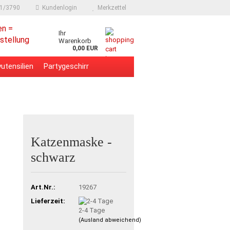
91/3790
Kundenlogin
Merkzettel
en =
Ihr
stellung
Warenkorb
0,00 EUR
utensilien
Partygeschirr
Katzenmaske -
schwarz
Art.Nr.:
19267
Lieferzeit:
2-4 Tage
(Ausland abweichend)