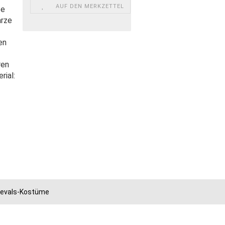
AUF DEN MERKZETTEL
ze
arze
en
ren
rial:
rnevals-Kostüme