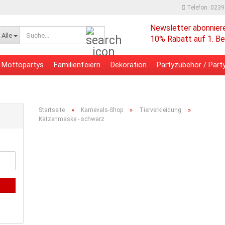
Telefon: 023
Newsletter abonnier
Suche...
Alle
10% Rabatt auf 1. Be
Mottopartys
Familienfeiern
Dekoration
Partyzubehör / Party
 - Bürobedarf
Verpackungsmaterial
»
»
»
Startseite
Karnevals-Shop
Tierverkleidung
Katzenmaske - schwarz