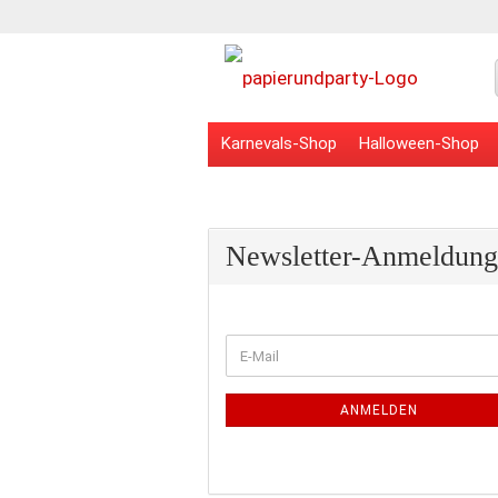
Karnevals-Shop
Halloween-Shop
Veranstaltungsbedarf
Schulbedarf
Newsletter-Anmeldung
WEITER
E-
ZUR
Mail
NEWSLETTER-
ANMELDUNG
ANMELDEN