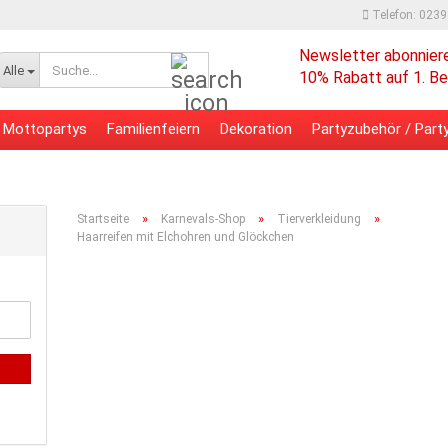
Telefon: 023
Newsletter abonnier
Suche...
Alle
10% Rabatt auf 1. Be
Mottopartys
Familienfeiern
Dekoration
Partyzubehör / Party
 - Bürobedarf
Verpackungsmaterial
»
»
»
Startseite
Karnevals-Shop
Tierverkleidung
Haarreifen mit Elchohren und Glöckchen