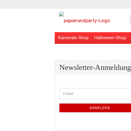
Karnevals-Shop
Halloween-Shop
Veranstaltungsbedarf
Schulbedarf
Newsletter-Anmeldung
WEITER
E-
ZUR
Mail
NEWSLETTER-
ANMELDUNG
ANMELDEN