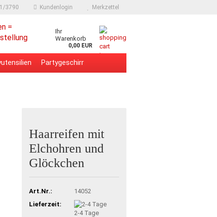
91/3790
Kundenlogin
Merkzettel
en =
Ihr
stellung
Warenkorb
0,00 EUR
utensilien
Partygeschirr
Haarreifen mit
Elchohren und
Glöckchen
Art.Nr.:
14052
Lieferzeit:
2-4 Tage