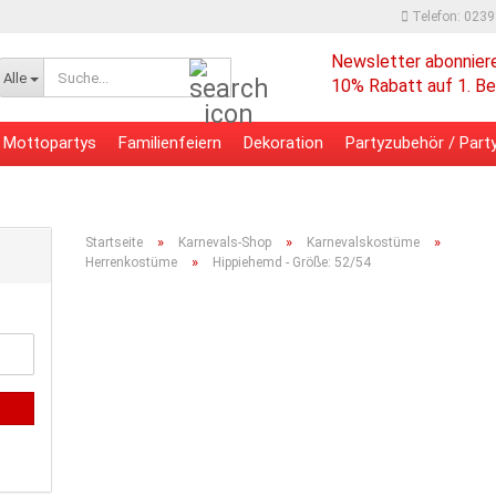
Telefon: 023
Newsletter abonnier
Suche...
Alle
10% Rabatt auf 1. Be
Mottopartys
Familienfeiern
Dekoration
Partyzubehör / Party
 - Bürobedarf
Verpackungsmaterial
»
»
»
Startseite
Karnevals-Shop
Karnevalskostüme
»
Herrenkostüme
Hippiehemd - Größe: 52/54