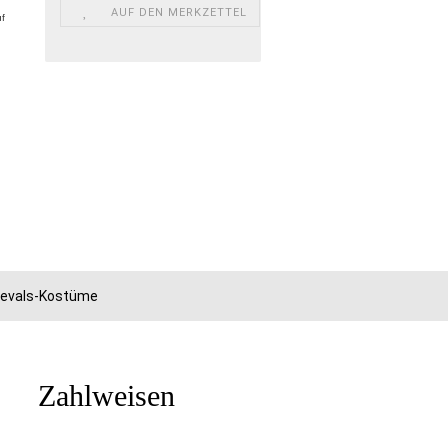
AUF DEN MERKZETTEL
uf
.
rnevals-Kostüme
Zahlweisen