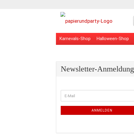
Karnevals-Shop
Halloween-Shop
Veranstaltungsbedarf
Schulbedarf
Newsletter-Anmeldung
WEITER
E-
ZUR
Mail
NEWSLETTER-
ANMELDUNG
ANMELDEN