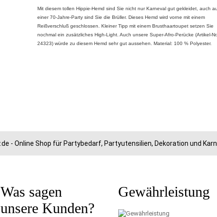
Mit diesem tollen Hippie-Hemd sind Sie nicht nur Karneval gut gekleidet, auch a
einer 70-Jahre-Party sind Sie die Brüller. Dieses Hemd wird vorne mit einem
Reißverschluß geschlossen. Kleiner Tipp mit einem Brusthaartoupet setzen Sie
nochmal ein zusätzliches High-Light. Auch unsere Super-Afro-Perücke (Artikel-Nr
24323) würde zu diesem Hemd sehr gut aussehen. Material: 100 % Polyester.
.de - Online Shop für Partybedarf, Partyutensilien, Dekoration und Ka
Was sagen
Gewährleistung
unsere Kunden?