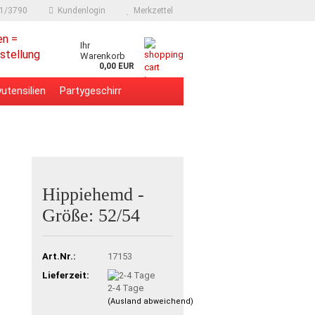
91/3790
Kundenlogin
Merkzettel
en =
Ihr
stellung
Warenkorb
0,00 EUR
utensilien
Partygeschirr
Hippiehemd -
Größe: 52/54
Art.Nr.:
17153
Lieferzeit:
2-4 Tage
(Ausland abweichend)