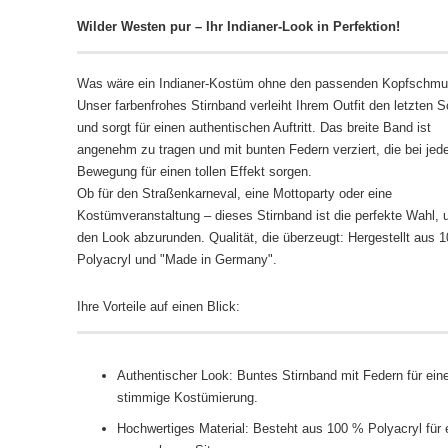
Wilder Westen pur – Ihr Indianer-Look in Perfektion!
Was wäre ein Indianer-Kostüm ohne den passenden Kopfschm
Unser farbenfrohes Stirnband verleiht Ihrem Outfit den letzten Sc
und sorgt für einen authentischen Auftritt. Das breite Band ist
angenehm zu tragen und mit bunten Federn verziert, die bei jed
Bewegung für einen tollen Effekt sorgen.
Ob für den Straßenkarneval, eine Mottoparty oder eine
Kostümveranstaltung – dieses Stirnband ist die perfekte Wahl,
den Look abzurunden. Qualität, die überzeugt: Hergestellt aus 
Polyacryl und "Made in Germany".
Ihre Vorteile auf einen Blick:
Authentischer Look: Buntes Stirnband mit Federn für ein
stimmige Kostümierung.
Hochwertiges Material: Besteht aus 100 % Polyacryl für 