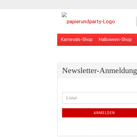
Karnevals-Shop
Halloween-Shop
Veranstaltungsbedarf
Schulbedarf
Newsletter-Anmeldung
WEITER
E-
ZUR
Mail
NEWSLETTER-
ANMELDUNG
ANMELDEN