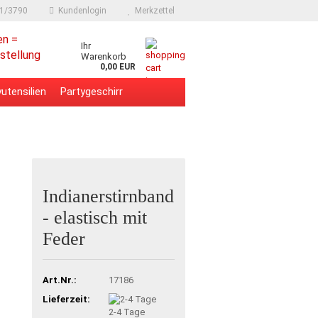
91/3790
Kundenlogin
Merkzettel
en =
Ihr
stellung
Warenkorb
0,00 EUR
utensilien
Partygeschirr
Indianerstirnband
- elastisch mit
Feder
Art.Nr.:
17186
Lieferzeit:
2-4 Tage