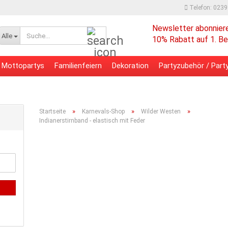
Telefon: 023
Newsletter abonnier
Suche...
Alle
10% Rabatt auf 1. Be
Mottopartys
Familienfeiern
Dekoration
Partyzubehör / Party
 - Bürobedarf
Verpackungsmaterial
»
»
»
Startseite
Karnevals-Shop
Wilder Westen
Indianerstirnband - elastisch mit Feder