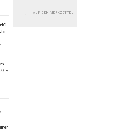
AUF DEN MERKZETTEL
uck?
hliff
er
 um
100 %
e
einen