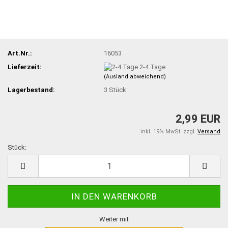
Art.Nr.:
16053
Lieferzeit:
2-4 Tage
(Ausland abweichend)
Lagerbestand:
3
Stück
2,99 EUR
inkl. 19% MwSt. zzgl.
Versand
Stück:
Stück
Weiter mit