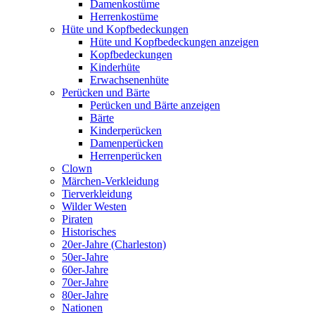
Damenkostüme
Herrenkostüme
Hüte und Kopfbedeckungen
Hüte und Kopfbedeckungen anzeigen
Kopfbedeckungen
Kinderhüte
Erwachsenenhüte
Perücken und Bärte
Perücken und Bärte anzeigen
Bärte
Kinderperücken
Damenperücken
Herrenperücken
Clown
Märchen-Verkleidung
Tierverkleidung
Wilder Westen
Piraten
Historisches
20er-Jahre (Charleston)
50er-Jahre
60er-Jahre
70er-Jahre
80er-Jahre
Nationen