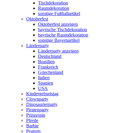
Tischdekoration
Raumdekoration
sonstige Fußballartikel
Oktoberfest
Oktoberfest anzeigen
bayrische Tischdekoration
bayrische Raumdekoration
sonstige Bayernartikel
Länderparty
Länderparty anzeigen
Deutschland
Brasilien
Frankreich
Griechenland
Italien
Spanien
USA
Kindergeburtstag
Clownparty
Dinosaurierparty
Piratenparty
Prinzessin
Pferde
Barbie
Peanuts