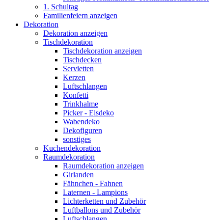
1. Schultag
Familienfeiern anzeigen
Dekoration
Dekoration anzeigen
Tischdekoration
Tischdekoration anzeigen
Tischdecken
Servietten
Kerzen
Luftschlangen
Konfetti
Trinkhalme
Picker - Eisdeko
Wabendeko
Dekofiguren
sonstiges
Kuchendekoration
Raumdekoration
Raumdekoration anzeigen
Girlanden
Fähnchen - Fahnen
Laternen - Lampions
Lichterketten und Zubehör
Luftballons und Zubehör
Luftschlangen