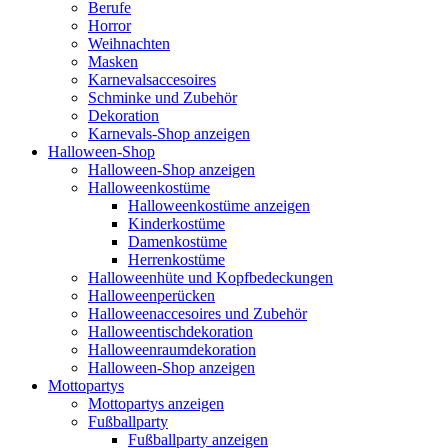
Berufe
Horror
Weihnachten
Masken
Karnevalsaccesoires
Schminke und Zubehör
Dekoration
Karnevals-Shop anzeigen
Halloween-Shop
Halloween-Shop anzeigen
Halloweenkostüme
Halloweenkostüme anzeigen
Kinderkostüme
Damenkostüme
Herrenkostüme
Halloweenhüte und Kopfbedeckungen
Halloweenperücken
Halloweenaccesoires und Zubehör
Halloweentischdekoration
Halloweenraumdekoration
Halloween-Shop anzeigen
Mottopartys
Mottopartys anzeigen
Fußballparty
Fußballparty anzeigen