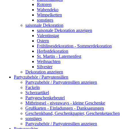
Rotoren
Wabendeko
Wimpelketten
sonstiges
saisonale Dekoration
saisonale Dekoration anzeigen
Valentinstag
Ostern
Frühlingsdekoration - Sommerdekoration
Herbstdekoration
St. Martin - Laternenfest
Weihnachten
Silvester
Dekoration anzeigen
Partyzubehör / Partyutensilien
Partyzubehör / Partyutensilien anzeigen
Fackeln
Scherzartikel
Partygeschenkebeutel
Mitbringsel - giveaways - kleine Geschenke
Grußkarten - Einladungen - Danksagungen
Geschenkband, Geschenkpapier, Geschenketaschen
sonstiges
Partyzubehör / Partyutensilien anzeigen
Partygeschirr