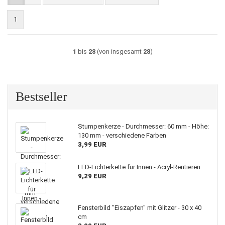
1
1
bis
28
(von insgesamt
28
)
Bestseller
Stumpenkerze - Durchmesser: 60 mm - Höhe:
130 mm - verschiedene Farben
3,99 EUR
LED-Lichterkette für Innen - Acryl-Rentieren
9,29 EUR
Fensterbild "Eiszapfen" mit Glitzer - 30 x 40
cm