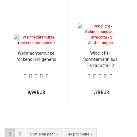
Weihnachtsmütze,
Windlicht -
rockend und gehend
Schneemann aus
Terracotta - 2
Ausführungen
9,99 EUR
1,79 EUR
Sortieren nach
pro Seite
Sortieren nach
44 pro Seite