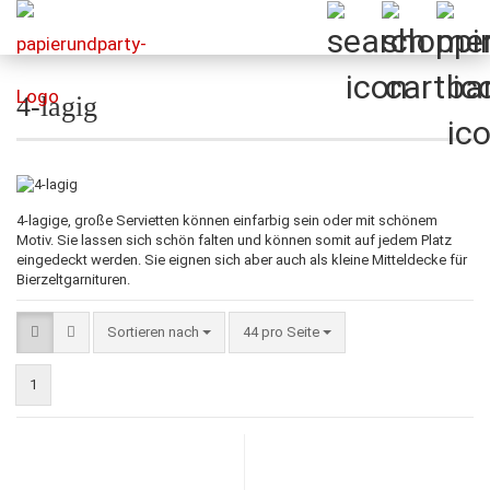
4-lagig
4-lagige, große Servietten können einfarbig sein oder mit schönem
Motiv. Sie lassen sich schön falten und können somit auf jedem Platz
eingedeckt werden. Sie eignen sich aber auch als kleine Mitteldecke für
Bierzeltgarnituren.
Sortieren nach
pro Seite
Sortieren nach
44 pro Seite
1