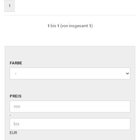
1
1
bis
1
(von insgesamt
1
)
FARBE
FARBE
PREIS
PREIS
Preis bis
-
EUR