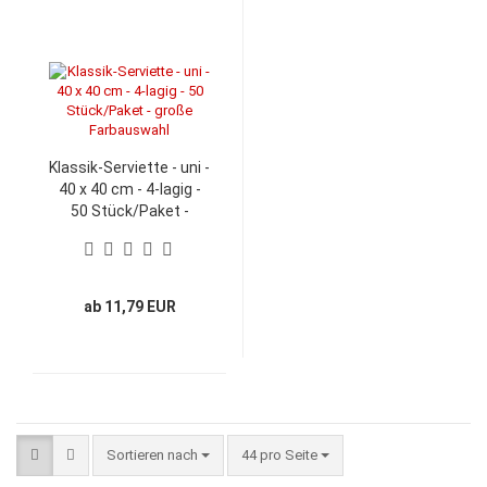
Klassik-Serviette - uni -
40 x 40 cm - 4-lagig -
50 Stück/Paket -
große Farbauswahl
ab 11,79 EUR
Sortieren nach
pro Seite
Sortieren nach
44 pro Seite