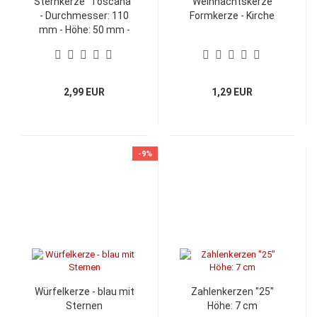
Sternkerze "Toscana"
Weihnachtskerze
- Durchmesser: 110
Formkerze - Kirche
mm - Höhe: 50 mm -
Farbe: creme, orange
oder dukat
2,99 EUR
1,29 EUR
-9%
Würfelkerze - blau mit
Zahlenkerzen "25"
Sternen
Höhe: 7 cm